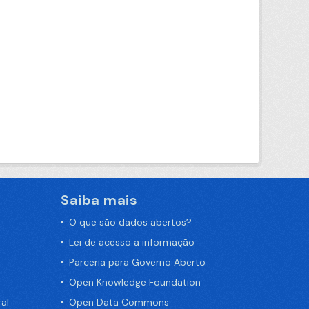
Saiba mais
O que são dados abertos?
Lei de acesso a informação
Parceria para Governo Aberto
Open Knowledge Foundation
al
Open Data Commons