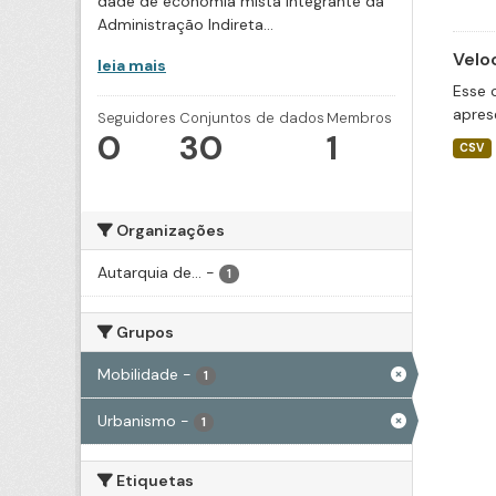
dade de economia mista integrante da
Administração Indireta...
Velo
leia mais
Esse 
apres
Seguidores
Conjuntos de dados
Membros
0
30
1
CSV
Organizações
Autarquia de...
-
1
Grupos
Mobilidade
-
1
Urbanismo
-
1
Etiquetas