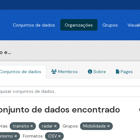
Conjuntos de dados
Organizações
Grupos
Visua
 e...
Conjuntos de dados
Membros
Sobre
Pages
conjunto de dados encontrado
etas:
transito
radar
Grupos:
Mobilidade
anismo
Formatos:
CSV