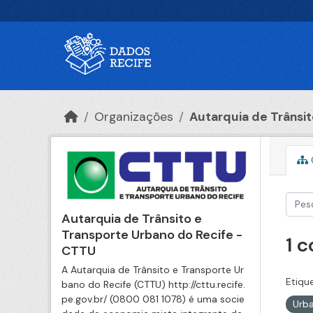
Ir para o conteúdo principal
Organizações
Autarquia de Trânsito
Autarquia de Trânsito e
Transporte Urbano do Recife -
1 
CTTU
A Autarquia de Trânsito e Transporte Ur
Etiqu
bano do Recife (CTTU) http://cttu.recife.
pe.gov.br/ (0800 081 1078) é uma socie
Urb