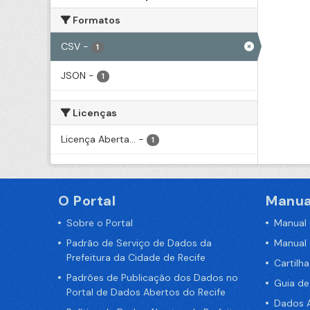
Formatos
CSV
-
1
JSON
-
1
Licenças
Licença Aberta...
-
1
O Portal
Manua
Sobre o Portal
Manual
Padrão de Serviço de Dados da
Manual
Prefeitura da Cidade de Recife
Cartilh
Padrões de Publicação dos Dados no
Guia d
Portal de Dados Abertos do Recife
Dados A