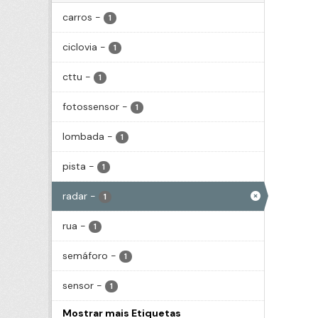
carros
-
1
ciclovia
-
1
cttu
-
1
fotossensor
-
1
lombada
-
1
pista
-
1
radar
-
1
rua
-
1
semáforo
-
1
sensor
-
1
Mostrar mais Etiquetas