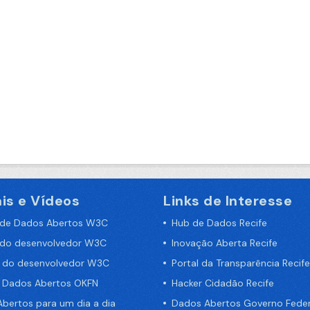
is e Vídeos
Links de Interesse
 de Dados Abertos W3C
Hub de Dados Recife
 do desenvolvedor W3C
Inovação Aberta Recife
a do desenvolvedor W3C
Portal da Transparência Recife
e Dados Abertos OKFN
Hacker Cidadão Recife
bertos para um dia a dia
Dados Abertos Governo Feder