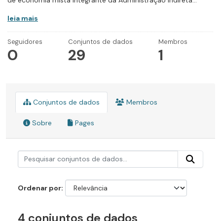
de economia mista integrante da Administração Indireta...
leia mais
Seguidores
Conjuntos de dados
Membros
0
29
1
Conjuntos de dados
Membros
Sobre
Pages
Ordenar por
4 conjuntos de dados