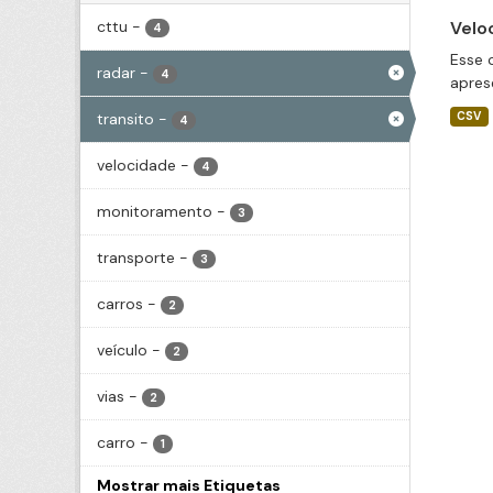
cttu
-
Velo
4
Esse 
radar
-
4
apres
transito
-
CSV
4
velocidade
-
4
monitoramento
-
3
transporte
-
3
carros
-
2
veículo
-
2
vias
-
2
carro
-
1
Mostrar mais Etiquetas