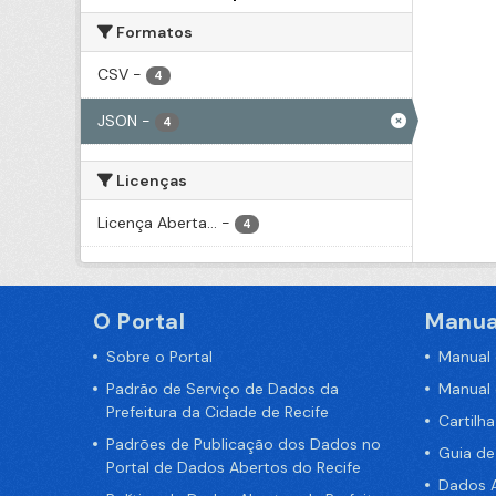
Formatos
CSV
-
4
JSON
-
4
Licenças
Licença Aberta...
-
4
O Portal
Manua
Sobre o Portal
Manual
Padrão de Serviço de Dados da
Manual
Prefeitura da Cidade de Recife
Cartilh
Padrões de Publicação dos Dados no
Guia d
Portal de Dados Abertos do Recife
Dados A