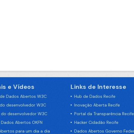
is e Vídeos
Links de Interesse
 de Dados Abertos W3C
Hub de Dados Recife
 do desenvolvedor W3C
Inovação Aberta Recife
a do desenvolvedor W3C
Portal da Transparência Recife
e Dados Abertos OKFN
Hacker Cidadão Recife
bertos para um dia a dia
Dados Abertos Governo Feder