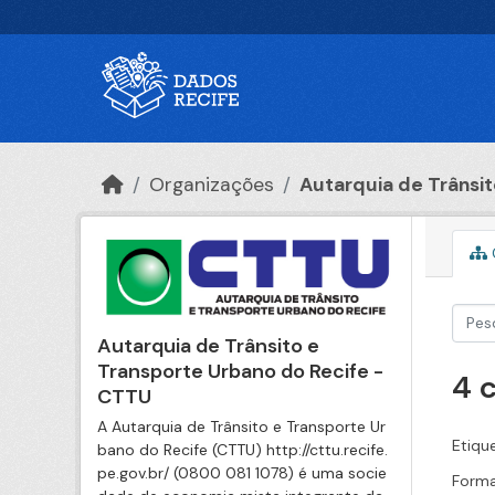
Ir para o conteúdo principal
Organizações
Autarquia de Trânsito
Autarquia de Trânsito e
Transporte Urbano do Recife -
4 
CTTU
A Autarquia de Trânsito e Transporte Ur
Etiqu
bano do Recife (CTTU) http://cttu.recife.
pe.gov.br/ (0800 081 1078) é uma socie
Forma