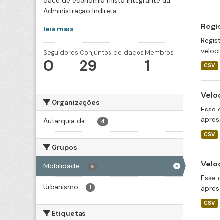
dade de economia mista integrante da
Administração Indireta...
Regi
leia mais
Regis
veloc
Seguidores
Conjuntos de dados
Membros
0
29
1
CSV
Velo
Organizações
Esse 
apres
Autarquia de...
-
4
CSV
Grupos
Velo
Mobilidade
-
4
Esse 
Urbanismo
-
apres
1
CSV
Etiquetas