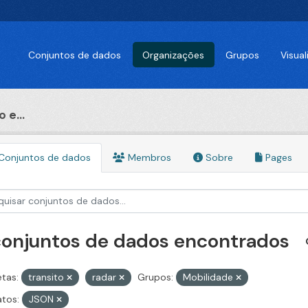
Conjuntos de dados
Organizações
Grupos
Visua
 e...
Conjuntos de dados
Membros
Sobre
Pages
conjuntos de dados encontrados
etas:
transito
radar
Grupos:
Mobilidade
tos:
JSON