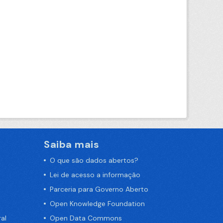
Saiba mais
O que são dados abertos?
Lei de acesso a informação
Parceria para Governo Aberto
Open Knowledge Foundation
al
Open Data Commons