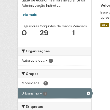
dade de economia mista integrante da
Velo
Administração Indireta...
Esse 
leia mais
apres
CSV
Seguidores
Conjuntos de dados
Membros
0
29
1
Organizações
Autarquia de...
-
1
Grupos
Mobilidade
-
1
Urbanismo
-
1
Etiquetas