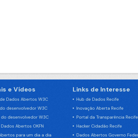
is e Vídeos
Links de Interesse
 de Dados Abertos W3C
Hub de Dados Recife
 do desenvolvedor W3C
Inovação Aberta Recife
a do desenvolvedor W3C
Portal da Transparência Recife
e Dados Abertos OKFN
Hacker Cidadão Recife
bertos para um dia a dia
Dados Abertos Governo Feder