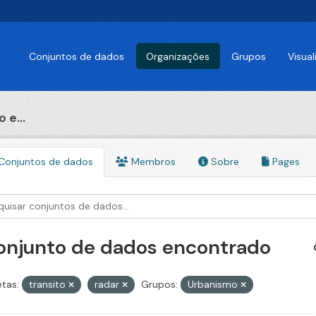
Conjuntos de dados
Organizações
Grupos
Visua
 e...
Conjuntos de dados
Membros
Sobre
Pages
conjunto de dados encontrado
etas:
transito
radar
Grupos:
Urbanismo