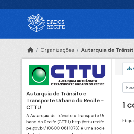
Ir para o conteúdo principal
Organizações
Autarquia de Trânsito
Autarquia de Trânsito e
Transporte Urbano do Recife -
1 
CTTU
A Autarquia de Trânsito e Transporte Ur
Etiqu
bano do Recife (CTTU) http://cttu.recife.
pe.gov.br/ (0800 081 1078) é uma socie