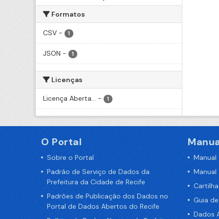
Formatos
CSV
-
1
JSON
-
1
Licenças
Licença Aberta...
-
1
O Portal
Manua
Sobre o Portal
Manual
Padrão de Serviço de Dados da
Manual
Prefeitura da Cidade de Recife
Cartilh
Padrões de Publicação dos Dados no
Guia d
Portal de Dados Abertos do Recife
Dados A