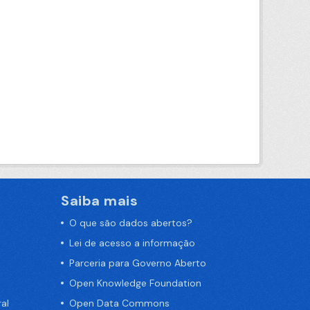
Saiba mais
O que são dados abertos?
Lei de acesso a informação
Parceria para Governo Aberto
Open Knowledge Foundation
al
Open Data Commons