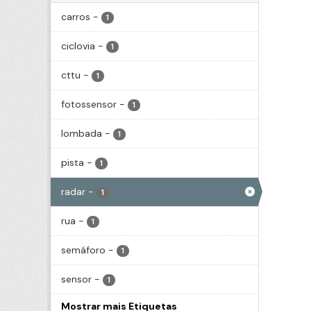
carros
-
1
ciclovia
-
1
cttu
-
1
fotossensor
-
1
lombada
-
1
pista
-
1
radar
-
1
rua
-
1
semáforo
-
1
sensor
-
1
Mostrar mais Etiquetas