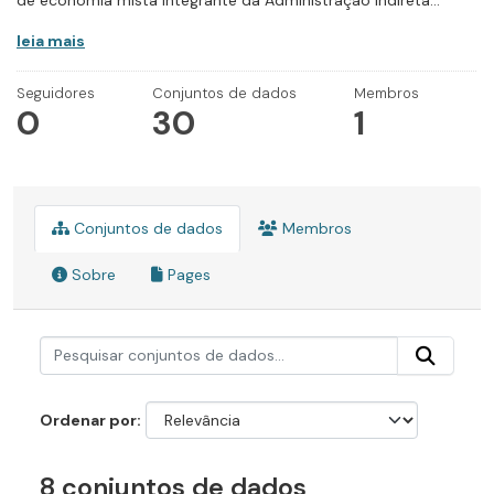
de economia mista integrante da Administração Indireta...
leia mais
Seguidores
Conjuntos de dados
Membros
0
30
1
Conjuntos de dados
Membros
Sobre
Pages
Ordenar por
8 conjuntos de dados