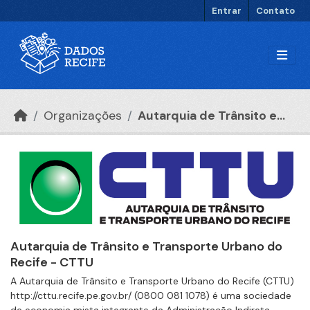
Ir para o conteúdo principal
Entrar
Contato
Organizações
Autarquia de Trânsito e...
Autarquia de Trânsito e Transporte Urbano do
Recife - CTTU
A Autarquia de Trânsito e Transporte Urbano do Recife (CTTU)
http://cttu.recife.pe.gov.br/ (0800 081 1078) é uma sociedade