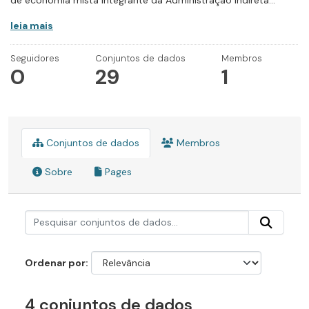
de economia mista integrante da Administração Indireta...
leia mais
Seguidores
Conjuntos de dados
Membros
0
29
1
Conjuntos de dados
Membros
Sobre
Pages
Ordenar por
4 conjuntos de dados