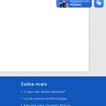
Saiba mais
O que são dados abertos?
Lei de acesso a informação
Parceria para Governo Aberto