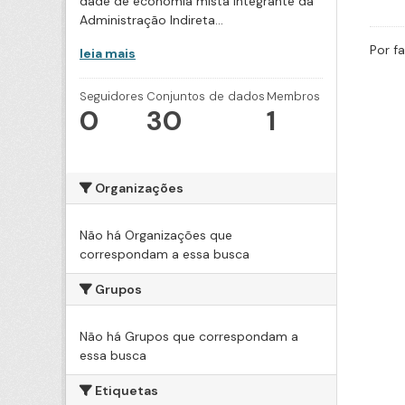
dade de economia mista integrante da
Administração Indireta...
Por f
leia mais
Seguidores
Conjuntos de dados
Membros
0
30
1
Organizações
Não há Organizações que
correspondam a essa busca
Grupos
Não há Grupos que correspondam a
essa busca
Etiquetas