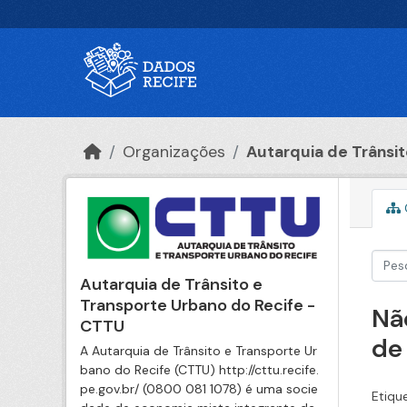
Ir para o conteúdo principal
Organizações
Autarquia de Trânsito
Autarquia de Trânsito e
Transporte Urbano do Recife -
Nã
CTTU
de
A Autarquia de Trânsito e Transporte Ur
bano do Recife (CTTU) http://cttu.recife.
pe.gov.br/ (0800 081 1078) é uma socie
Etiqu