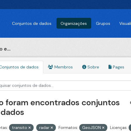
Conjuntos de dados
Organizações
Grupos
Visua
 e...
Conjuntos de dados
Membros
Sobre
Pages
o foram encontrados conjuntos
 dados
etas:
transito
radar
Formatos:
GeoJSON
Licenças: