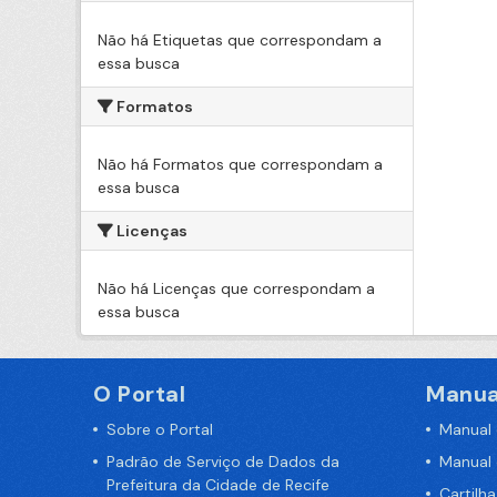
Não há Etiquetas que correspondam a
essa busca
Formatos
Não há Formatos que correspondam a
essa busca
Licenças
Não há Licenças que correspondam a
essa busca
O Portal
Manua
Sobre o Portal
Manual
Padrão de Serviço de Dados da
Manual
Prefeitura da Cidade de Recife
Cartilh