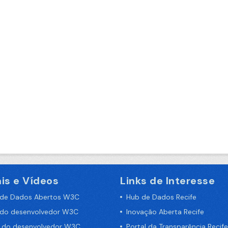
is e Vídeos
Links de Interesse
 de Dados Abertos W3C
Hub de Dados Recife
 do desenvolvedor W3C
Inovação Aberta Recife
a do desenvolvedor W3C
Portal da Transparência Recife