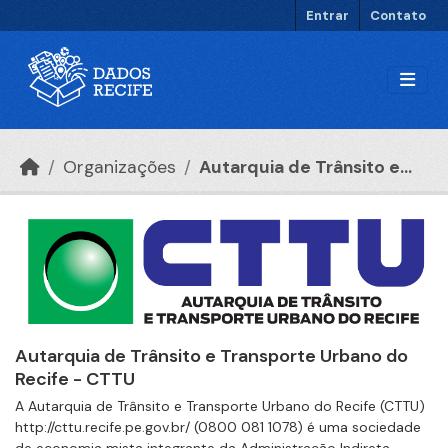
Ir para o conteúdo principal
Entrar
Contato
Organizações
Autarquia de Trânsito e...
Autarquia de Trânsito e Transporte Urbano do
Recife - CTTU
A Autarquia de Trânsito e Transporte Urbano do Recife (CTTU)
http://cttu.recife.pe.gov.br/ (0800 081 1078) é uma sociedade