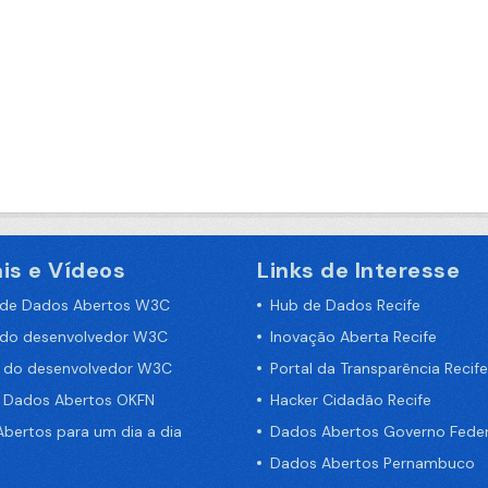
is e Vídeos
Links de Interesse
 de Dados Abertos W3C
Hub de Dados Recife
 do desenvolvedor W3C
Inovação Aberta Recife
a do desenvolvedor W3C
Portal da Transparência Recife
e Dados Abertos OKFN
Hacker Cidadão Recife
bertos para um dia a dia
Dados Abertos Governo Feder
Dados Abertos Pernambuco