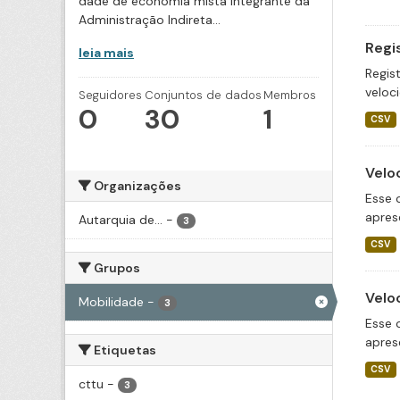
dade de economia mista integrante da
Administração Indireta...
Regi
leia mais
Regis
veloc
Seguidores
Conjuntos de dados
Membros
0
30
1
CSV
Velo
Organizações
Esse 
apres
Autarquia de...
-
3
CSV
Grupos
Velo
Mobilidade
-
3
Esse 
apres
Etiquetas
CSV
cttu
-
3