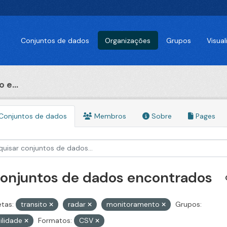
Conjuntos de dados
Organizações
Grupos
Visua
 e...
Conjuntos de dados
Membros
Sobre
Pages
conjuntos de dados encontrados
etas:
transito
radar
monitoramento
Grupos:
ilidade
Formatos:
CSV