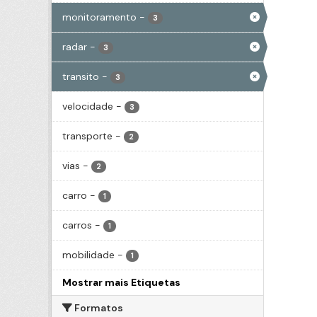
monitoramento
-
3
radar
-
3
transito
-
3
velocidade
-
3
transporte
-
2
vias
-
2
carro
-
1
carros
-
1
mobilidade
-
1
Mostrar mais Etiquetas
Formatos