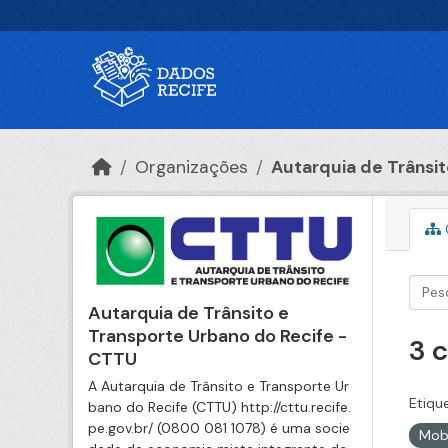
Ir para o conteúdo principal
Organizações
Autarquia de Trânsito
Autarquia de Trânsito e
Transporte Urbano do Recife -
3 
CTTU
A Autarquia de Trânsito e Transporte Ur
Etiqu
bano do Recife (CTTU) http://cttu.recife.
pe.gov.br/ (0800 081 1078) é uma socie
Mob