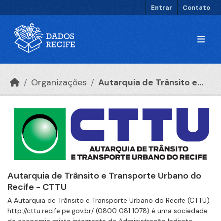
Ir para o conteúdo principal
Entrar
Contato
Organizações
Autarquia de Trânsito e...
Autarquia de Trânsito e Transporte Urbano do
Recife - CTTU
A Autarquia de Trânsito e Transporte Urbano do Recife (CTTU)
http://cttu.recife.pe.gov.br/ (0800 081 1078) é uma sociedade