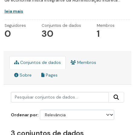
de economia mista integrante da Administração Indireta...
leia mais
Seguidores
Conjuntos de dados
Membros
0
30
1
Conjuntos de dados
Membros
Sobre
Pages
Ordenar por
3 conjuntos de dados