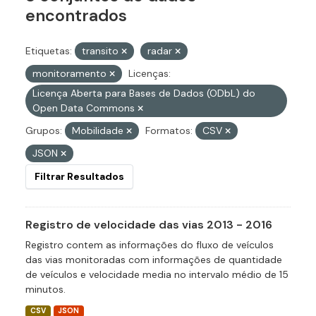
encontrados
Etiquetas:
transito
radar
monitoramento
Licenças:
Licença Aberta para Bases de Dados (ODbL) do
Open Data Commons
Grupos:
Mobilidade
Formatos:
CSV
JSON
Filtrar Resultados
Registro de velocidade das vias 2013 - 2016
Registro contem as informações do fluxo de veículos
das vias monitoradas com informações de quantidade
de veículos e velocidade media no intervalo médio de 15
minutos.
CSV
JSON