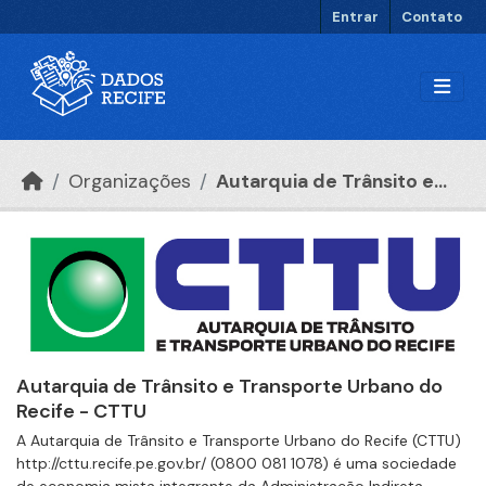
Ir para o conteúdo principal
Entrar
Contato
Organizações
Autarquia de Trânsito e...
Autarquia de Trânsito e Transporte Urbano do
Recife - CTTU
A Autarquia de Trânsito e Transporte Urbano do Recife (CTTU)
http://cttu.recife.pe.gov.br/ (0800 081 1078) é uma sociedade