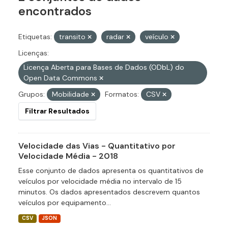
encontrados
Etiquetas:
transito
radar
veículo
Licenças:
Licença Aberta para Bases de Dados (ODbL) do
Open Data Commons
Grupos:
Mobilidade
Formatos:
CSV
Filtrar Resultados
Velocidade das Vias - Quantitativo por
Velocidade Média - 2018
Esse conjunto de dados apresenta os quantitativos de
veículos por velocidade média no intervalo de 15
minutos. Os dados apresentados descrevem quantos
veículos por equipamento...
CSV
JSON