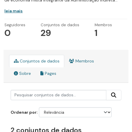
de economia mista integrante da Administração Indireta...
leia mais
Seguidores
Conjuntos de dados
Membros
0
29
1
Conjuntos de dados
Membros
Sobre
Pages
Ordenar por
2 conjuntos de dados