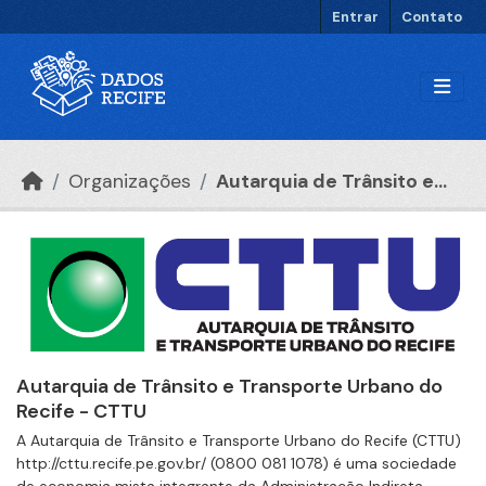
Ir para o conteúdo principal
Entrar
Contato
Organizações
Autarquia de Trânsito e...
Autarquia de Trânsito e Transporte Urbano do
Recife - CTTU
A Autarquia de Trânsito e Transporte Urbano do Recife (CTTU)
http://cttu.recife.pe.gov.br/ (0800 081 1078) é uma sociedade