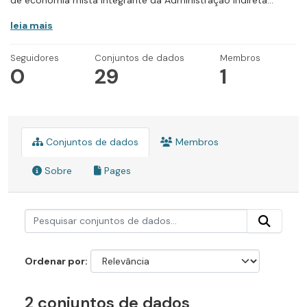
de economia mista integrante da Administração Indireta...
leia mais
Seguidores
Conjuntos de dados
Membros
0
29
1
Conjuntos de dados
Membros
Sobre
Pages
Ordenar por
2 conjuntos de dados