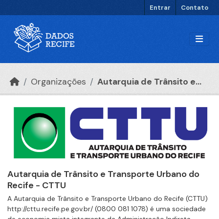
Ir para o conteúdo principal
Entrar
Contato
Organizações
Autarquia de Trânsito e...
Autarquia de Trânsito e Transporte Urbano do
Recife - CTTU
A Autarquia de Trânsito e Transporte Urbano do Recife (CTTU)
http://cttu.recife.pe.gov.br/ (0800 081 1078) é uma sociedade