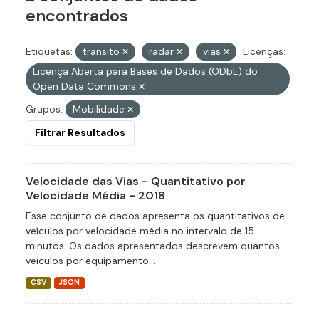
encontrados
Etiquetas:
transito
radar
vias
Licenças:
Licença Aberta para Bases de Dados (ODbL) do
Open Data Commons
Grupos:
Mobilidade
Filtrar Resultados
Velocidade das Vias - Quantitativo por
Velocidade Média - 2018
Esse conjunto de dados apresenta os quantitativos de
veículos por velocidade média no intervalo de 15
minutos. Os dados apresentados descrevem quantos
veículos por equipamento...
CSV
JSON