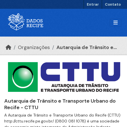
Ir para o conteúdo principal
Entrar
Contato
Organizações
Autarquia de Trânsito e...
Autarquia de Trânsito e Transporte Urbano do
Recife - CTTU
A Autarquia de Trânsito e Transporte Urbano do Recife (CTTU)
http://cttu.recife.pe.gov.br/ (0800 081 1078) é uma sociedade