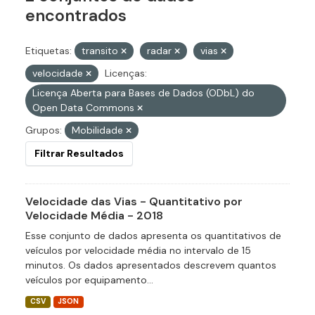
encontrados
Etiquetas:
transito
radar
vias
velocidade
Licenças:
Licença Aberta para Bases de Dados (ODbL) do
Open Data Commons
Grupos:
Mobilidade
Filtrar Resultados
Velocidade das Vias - Quantitativo por
Velocidade Média - 2018
Esse conjunto de dados apresenta os quantitativos de
veículos por velocidade média no intervalo de 15
minutos. Os dados apresentados descrevem quantos
veículos por equipamento...
CSV
JSON