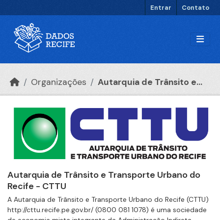
Ir para o conteúdo principal
Entrar
Contato
Organizações
Autarquia de Trânsito e...
Autarquia de Trânsito e Transporte Urbano do
Recife - CTTU
A Autarquia de Trânsito e Transporte Urbano do Recife (CTTU)
http://cttu.recife.pe.gov.br/ (0800 081 1078) é uma sociedade