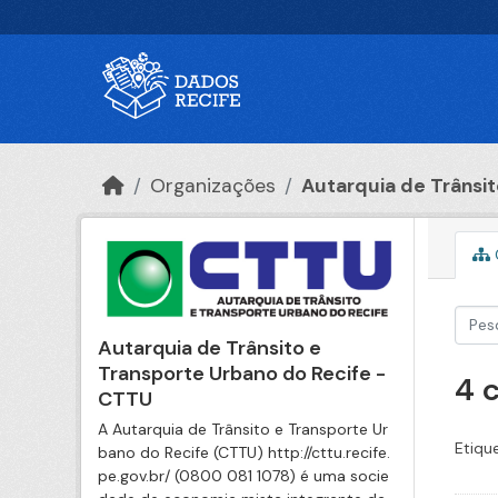
Ir para o conteúdo principal
Organizações
Autarquia de Trânsito
Autarquia de Trânsito e
Transporte Urbano do Recife -
4 
CTTU
A Autarquia de Trânsito e Transporte Ur
Etiqu
bano do Recife (CTTU) http://cttu.recife.
pe.gov.br/ (0800 081 1078) é uma socie