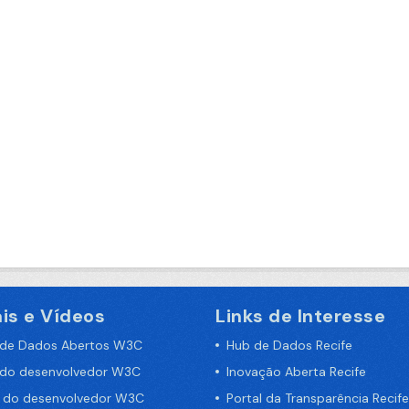
is e Vídeos
Links de Interesse
 de Dados Abertos W3C
Hub de Dados Recife
 do desenvolvedor W3C
Inovação Aberta Recife
a do desenvolvedor W3C
Portal da Transparência Recife