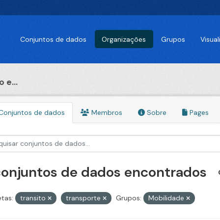
Conjuntos de dados
Organizações
Grupos
Visua
 e...
Conjuntos de dados
Membros
Sobre
Pages
conjuntos de dados encontrados
etas:
transito
transporte
Grupos:
Mobilidade