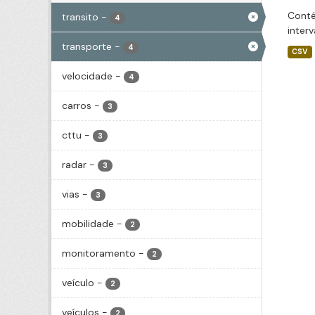
Conté
transito
-
4
inter
transporte
-
4
CSV
velocidade
-
4
carros
-
3
cttu
-
3
radar
-
3
vias
-
3
mobilidade
-
2
monitoramento
-
2
veículo
-
2
veículos
-
2