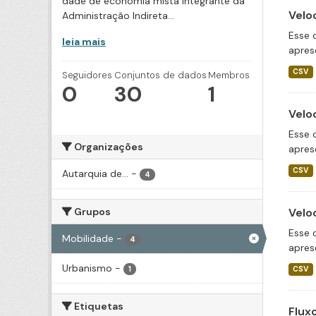
dade de economia mista integrante da
Velo
Administração Indireta...
Esse 
leia mais
apres
CSV
Seguidores
Conjuntos de dados
Membros
0
30
1
Velo
Esse 
Organizações
apres
CSV
Autarquia de...
-
4
Grupos
Velo
Esse 
Mobilidade
-
4
apres
Urbanismo
-
1
CSV
Etiquetas
Flux