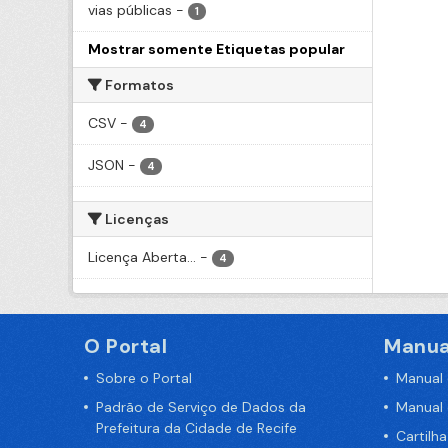
vias públicas
-
1
Mostrar somente Etiquetas popular
Formatos
CSV
-
4
JSON
-
4
Licenças
Licença Aberta...
-
4
O Portal
Manua
Sobre o Portal
Manual
Padrão de Serviço de Dados da
Manual
Prefeitura da Cidade de Recife
Cartilh