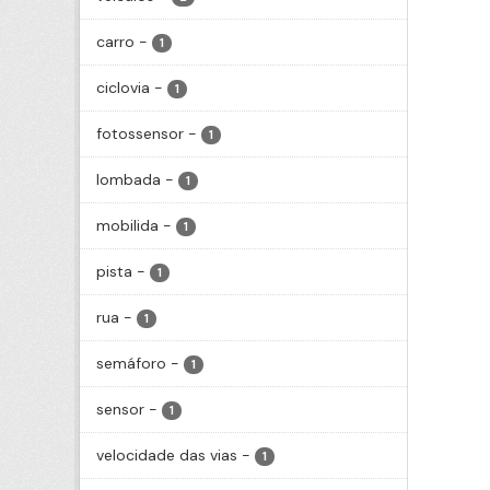
carro
-
1
ciclovia
-
1
fotossensor
-
1
lombada
-
1
mobilida
-
1
pista
-
1
rua
-
1
semáforo
-
1
sensor
-
1
velocidade das vias
-
1