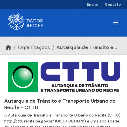
Ir para o conteúdo principal
Entrar
Contato
Organizações
Autarquia de Trânsito e...
Autarquia de Trânsito e Transporte Urbano do
Recife - CTTU
A Autarquia de Trânsito e Transporte Urbano do Recife (CTTU)
http://cttu.recife.pe.gov.br/ (0800 081 1078) é uma sociedade