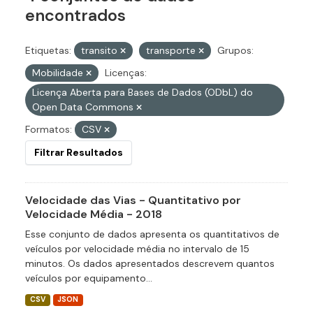
encontrados
Etiquetas:
transito
transporte
Grupos:
Mobilidade
Licenças:
Licença Aberta para Bases de Dados (ODbL) do
Open Data Commons
Formatos:
CSV
Filtrar Resultados
Velocidade das Vias - Quantitativo por
Velocidade Média - 2018
Esse conjunto de dados apresenta os quantitativos de
veículos por velocidade média no intervalo de 15
minutos. Os dados apresentados descrevem quantos
veículos por equipamento...
CSV
JSON