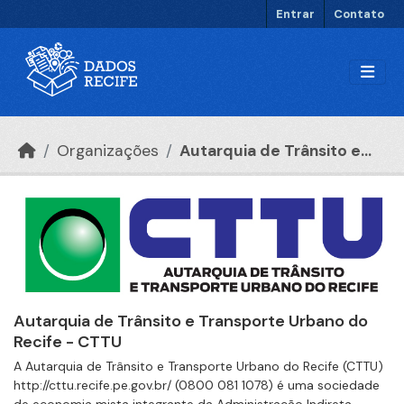
Ir para o conteúdo principal
Entrar
Contato
Organizações
Autarquia de Trânsito e...
Autarquia de Trânsito e Transporte Urbano do
Recife - CTTU
A Autarquia de Trânsito e Transporte Urbano do Recife (CTTU)
http://cttu.recife.pe.gov.br/ (0800 081 1078) é uma sociedade