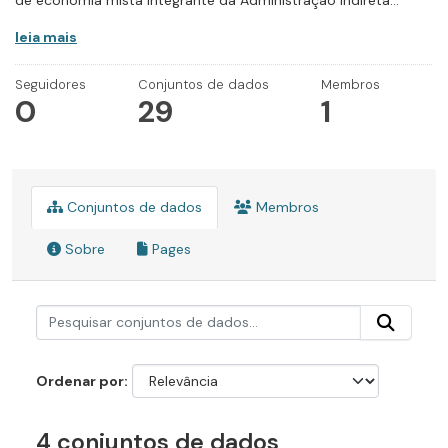
de economia mista integrante da Administração Indireta...
leia mais
Seguidores
Conjuntos de dados
Membros
0
29
1
Conjuntos de dados
Membros
Sobre
Pages
Ordenar por
4 conjuntos de dados