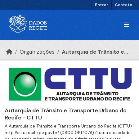
Ir para o conteúdo principal
Entrar
Contato
Organizações
Autarquia de Trânsito e...
Autarquia de Trânsito e Transporte Urbano do
Recife - CTTU
A Autarquia de Trânsito e Transporte Urbano do Recife (CTTU)
http://cttu.recife.pe.gov.br/ (0800 081 1078) é uma sociedade