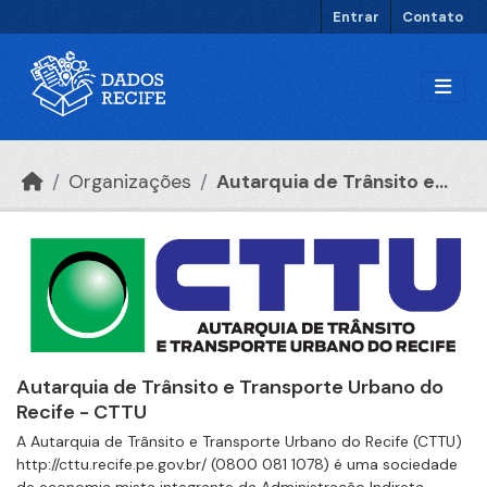
Ir para o conteúdo principal
Entrar
Contato
Organizações
Autarquia de Trânsito e...
Autarquia de Trânsito e Transporte Urbano do
Recife - CTTU
A Autarquia de Trânsito e Transporte Urbano do Recife (CTTU)
http://cttu.recife.pe.gov.br/ (0800 081 1078) é uma sociedade