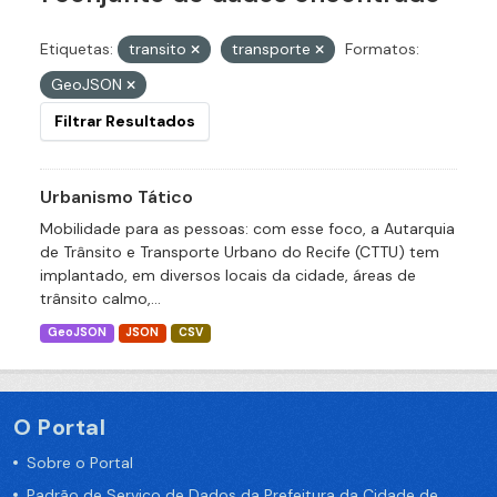
Etiquetas:
transito
transporte
Formatos:
GeoJSON
Filtrar Resultados
Urbanismo Tático
Mobilidade para as pessoas: com esse foco, a Autarquia
de Trânsito e Transporte Urbano do Recife (CTTU) tem
implantado, em diversos locais da cidade, áreas de
trânsito calmo,...
GeoJSON
JSON
CSV
O Portal
Sobre o Portal
Padrão de Serviço de Dados da Prefeitura da Cidade de