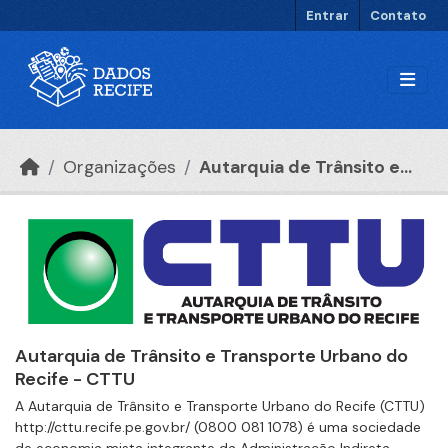
Ir para o conteúdo principal
Entrar
Contato
Organizações
Autarquia de Trânsito e...
Autarquia de Trânsito e Transporte Urbano do
Recife - CTTU
A Autarquia de Trânsito e Transporte Urbano do Recife (CTTU)
http://cttu.recife.pe.gov.br/ (0800 081 1078) é uma sociedade