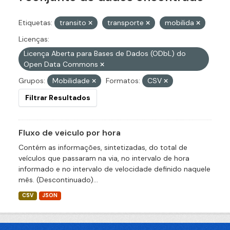
Etiquetas:
transito
transporte
mobilida
Licenças:
Licença Aberta para Bases de Dados (ODbL) do
Open Data Commons
Grupos:
Mobilidade
Formatos:
CSV
Filtrar Resultados
Fluxo de veiculo por hora
Contém as informações, sintetizadas, do total de
veículos que passaram na via, no intervalo de hora
informado e no intervalo de velocidade definido naquele
mês. (Descontinuado)...
CSV
JSON