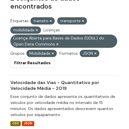
encontrados
Etiquetas:
transito
transporte
mobilidade
Licenças:
Licença Aberta para Bases de Dados (ODbL) do
Open Data Commons
Grupos:
Mobilidade
Formatos:
JSON
Filtrar Resultados
Velocidade das Vias - Quantitativo por
Velocidade Média - 2019
Esse conjunto de dados apresenta os quantitativos de
veículos por velocidade média no intervalo de 15
minutos. Os dados apresentados descrevem quantos
veículos por equipamento...
CSV
JSON