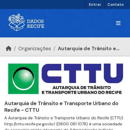
Ir para o conteúdo principal
Entrar
Contato
Organizações
Autarquia de Trânsito e...
Autarquia de Trânsito e Transporte Urbano do
Recife - CTTU
A Autarquia de Trânsito e Transporte Urbano do Recife (CTTU)
http://cttu.recife.pe.gov.br/ (0800 081 1078) é uma sociedade