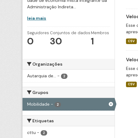
dade de economia mista integrante da
Administração Indireta...
Velo
leia mais
Esse 
apres
Seguidores
Conjuntos de dados
Membros
0
30
1
CSV
Velo
Organizações
Esse 
apres
Autarquia de...
-
2
CSV
Grupos
Mobilidade
-
2
Etiquetas
cttu
-
2