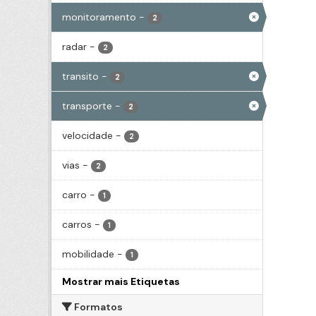
monitoramento
-
2
radar
-
2
transito
-
2
transporte
-
2
velocidade
-
2
vias
-
2
carro
-
1
carros
-
1
mobilidade
-
1
Mostrar mais Etiquetas
Formatos