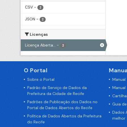
CSV
-
2
JSON
-
2
Licenças
Licença Aberta...
-
2
O Portal
Manua
Sobre o Portal
Manual
Padrão de Serviço de Dados da
Manual
Prefeitura da Cidade de Recife
Cartilh
Padrões de Publicação dos Dados no
Guia d
Portal de Dados Abertos do Recife
Dados A
Política de Dados Abertos da Prefeitura
melhor
do Recife