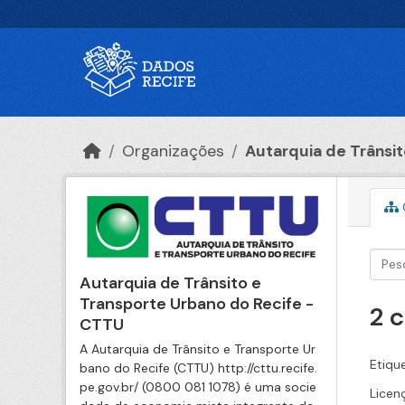
Ir para o conteúdo principal
Organizações
Autarquia de Trânsito
Autarquia de Trânsito e
Transporte Urbano do Recife -
2 
CTTU
A Autarquia de Trânsito e Transporte Ur
Etiqu
bano do Recife (CTTU) http://cttu.recife.
pe.gov.br/ (0800 081 1078) é uma socie
Licen