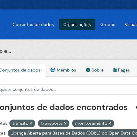
Conjuntos de dados
Organizações
Grupos
Visua
 e...
Conjuntos de dados
Membros
Sobre
Pages
conjuntos de dados encontrados
etas:
transito
transporte
monitoramento
ças:
Licença Aberta para Bases de Dados (ODbL) do Open Data