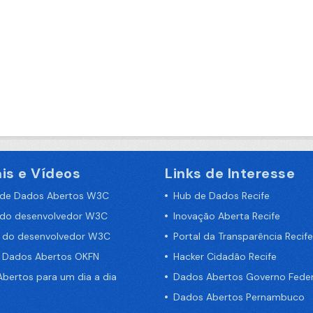
is e Vídeos
Links de Interesse
 de Dados Abertos W3C
Hub de Dados Recife
 do desenvolvedor W3C
Inovação Aberta Recife
a do desenvolvedor W3C
Portal da Transparência Recife
e Dados Abertos OKFN
Hacker Cidadão Recife
bertos para um dia a dia
Dados Abertos Governo Feder
Dados Abertos Pernambuco