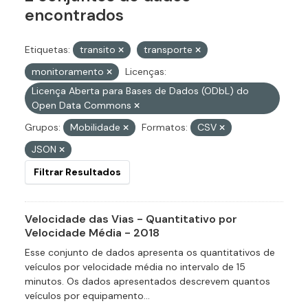
encontrados
Etiquetas:
transito
transporte
monitoramento
Licenças:
Licença Aberta para Bases de Dados (ODbL) do
Open Data Commons
Grupos:
Mobilidade
Formatos:
CSV
JSON
Filtrar Resultados
Velocidade das Vias - Quantitativo por
Velocidade Média - 2018
Esse conjunto de dados apresenta os quantitativos de
veículos por velocidade média no intervalo de 15
minutos. Os dados apresentados descrevem quantos
veículos por equipamento...