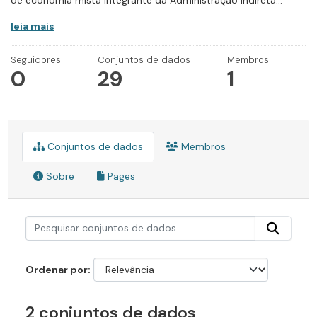
de economia mista integrante da Administração Indireta...
leia mais
Seguidores
Conjuntos de dados
Membros
0
29
1
Conjuntos de dados
Membros
Sobre
Pages
Ordenar por
2 conjuntos de dados