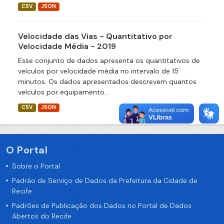
CSV
JSON
Velocidade das Vias - Quantitativo por
Velocidade Média - 2019
Esse conjunto de dados apresenta os quantitativos de
veículos por velocidade média no intervalo de 15
minutos. Os dados apresentados descrevem quantos
veículos por equipamento...
CSV
JSON
O Portal
Sobre o Portal
Padrão de Serviço de Dados da Prefeitura da Cidade de
Recife
Padrões de Publicação dos Dados no Portal de Dados
Abertos do Recife