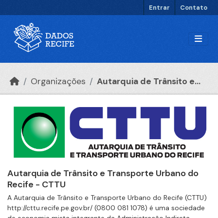
Ir para o conteúdo principal
Entrar
Contato
Organizações
Autarquia de Trânsito e...
Autarquia de Trânsito e Transporte Urbano do
Recife - CTTU
A Autarquia de Trânsito e Transporte Urbano do Recife (CTTU)
http://cttu.recife.pe.gov.br/ (0800 081 1078) é uma sociedade