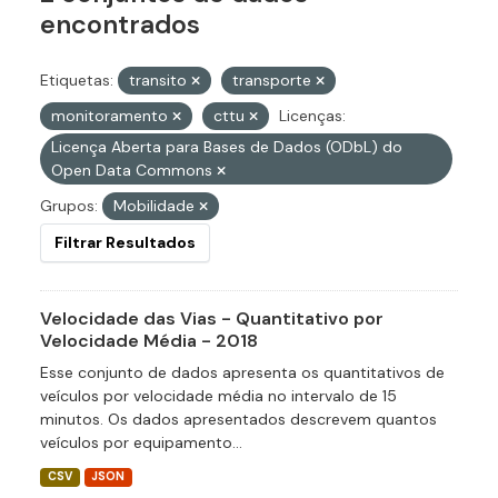
encontrados
Etiquetas:
transito
transporte
monitoramento
cttu
Licenças:
Licença Aberta para Bases de Dados (ODbL) do
Open Data Commons
Grupos:
Mobilidade
Filtrar Resultados
Velocidade das Vias - Quantitativo por
Velocidade Média - 2018
Esse conjunto de dados apresenta os quantitativos de
veículos por velocidade média no intervalo de 15
minutos. Os dados apresentados descrevem quantos
veículos por equipamento...
CSV
JSON