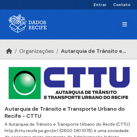
Ir para o conteúdo principal
Entrar
Contato
Organizações
Autarquia de Trânsito e...
Autarquia de Trânsito e Transporte Urbano do
Recife - CTTU
A Autarquia de Trânsito e Transporte Urbano do Recife (CTTU)
http://cttu.recife.pe.gov.br/ (0800 081 1078) é uma sociedade