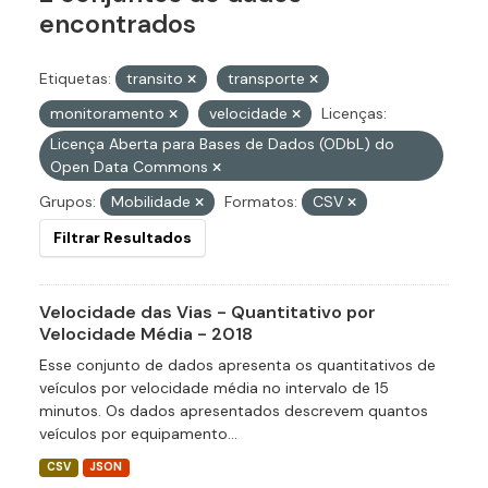
encontrados
Etiquetas:
transito
transporte
monitoramento
velocidade
Licenças:
Licença Aberta para Bases de Dados (ODbL) do
Open Data Commons
Grupos:
Mobilidade
Formatos:
CSV
Filtrar Resultados
Velocidade das Vias - Quantitativo por
Velocidade Média - 2018
Esse conjunto de dados apresenta os quantitativos de
veículos por velocidade média no intervalo de 15
minutos. Os dados apresentados descrevem quantos
veículos por equipamento...
CSV
JSON