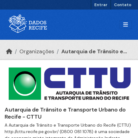
Ir para o conteúdo principal
Entrar
Contato
Organizações
Autarquia de Trânsito e...
Autarquia de Trânsito e Transporte Urbano do
Recife - CTTU
A Autarquia de Trânsito e Transporte Urbano do Recife (CTTU)
http://cttu.recife.pe.gov.br/ (0800 081 1078) é uma sociedade