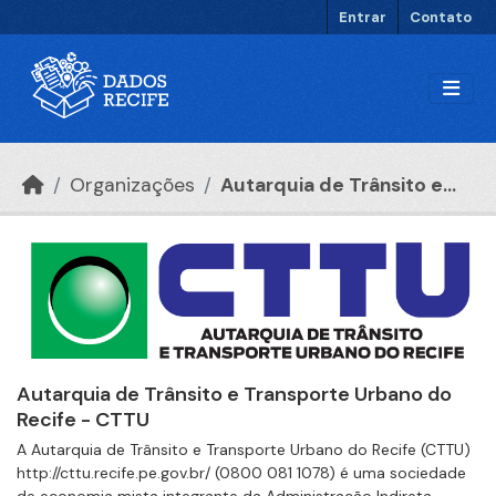
Ir para o conteúdo principal
Entrar
Contato
Organizações
Autarquia de Trânsito e...
Autarquia de Trânsito e Transporte Urbano do
Recife - CTTU
A Autarquia de Trânsito e Transporte Urbano do Recife (CTTU)
http://cttu.recife.pe.gov.br/ (0800 081 1078) é uma sociedade