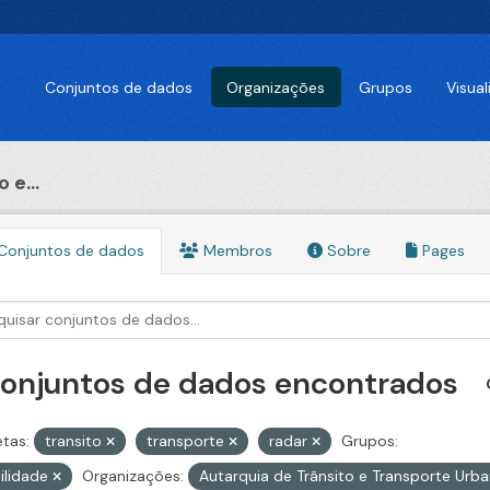
Conjuntos de dados
Organizações
Grupos
Visua
 e...
Conjuntos de dados
Membros
Sobre
Pages
conjuntos de dados encontrados
etas:
transito
transporte
radar
Grupos:
ilidade
Organizações:
Autarquia de Trânsito e Transporte Urb