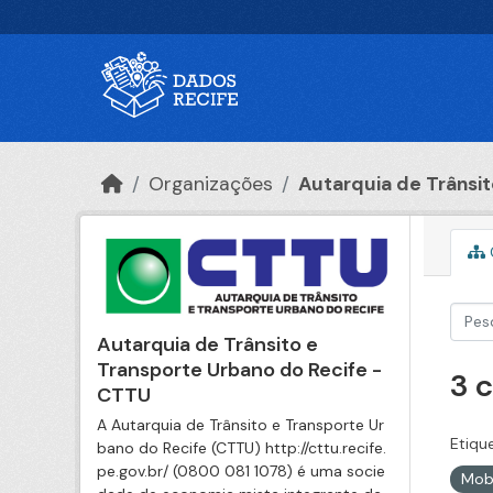
Ir para o conteúdo principal
Organizações
Autarquia de Trânsito
Autarquia de Trânsito e
Transporte Urbano do Recife -
3 
CTTU
A Autarquia de Trânsito e Transporte Ur
Etiqu
bano do Recife (CTTU) http://cttu.recife.
pe.gov.br/ (0800 081 1078) é uma socie
Mob