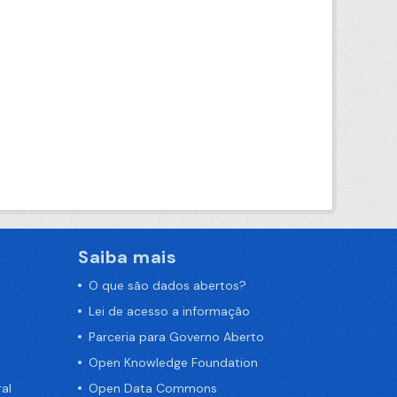
Saiba mais
O que são dados abertos?
Lei de acesso a informação
Parceria para Governo Aberto
Open Knowledge Foundation
al
Open Data Commons