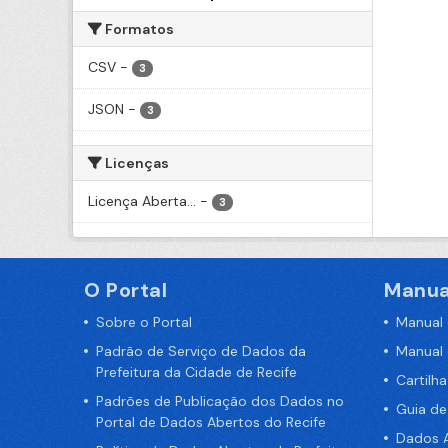
Formatos
CSV
-
3
JSON
-
3
Licenças
Licença Aberta...
-
3
O Portal
Manua
Sobre o Portal
Manual
Padrão de Serviço de Dados da
Manual
Prefeitura da Cidade de Recife
Cartilh
Padrões de Publicação dos Dados no
Guia d
Portal de Dados Abertos do Recife
Dados A