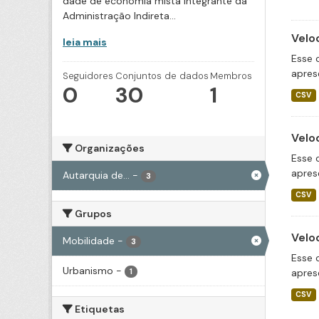
dade de economia mista integrante da
Administração Indireta...
Velo
leia mais
Esse 
apres
Seguidores
Conjuntos de dados
Membros
0
30
1
CSV
Velo
Organizações
Esse 
apres
Autarquia de...
-
3
CSV
Grupos
Velo
Mobilidade
-
3
Esse 
Urbanismo
-
apres
1
CSV
Etiquetas