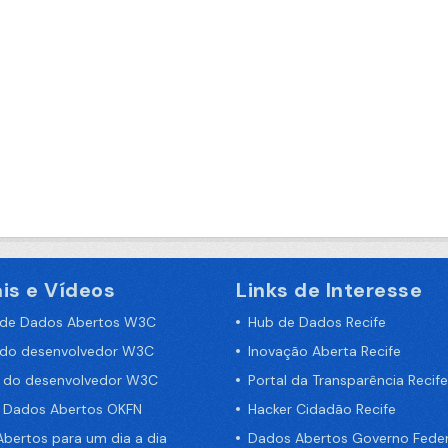
is e Vídeos
Links de Interesse
 de Dados Abertos W3C
Hub de Dados Recife
 do desenvolvedor W3C
Inovação Aberta Recife
a do desenvolvedor W3C
Portal da Transparência Recife
e Dados Abertos OKFN
Hacker Cidadão Recife
bertos para um dia a dia
Dados Abertos Governo Feder