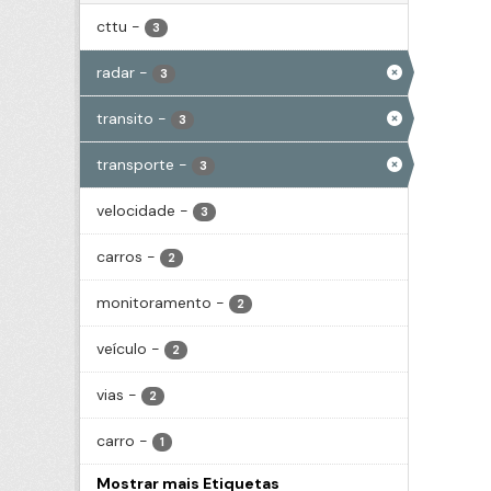
cttu
-
3
radar
-
3
transito
-
3
transporte
-
3
velocidade
-
3
carros
-
2
monitoramento
-
2
veículo
-
2
vias
-
2
carro
-
1
Mostrar mais Etiquetas