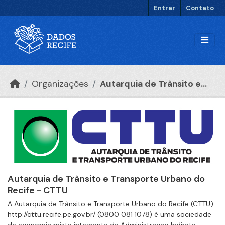
Ir para o conteúdo principal
Entrar
Contato
Organizações
Autarquia de Trânsito e...
Autarquia de Trânsito e Transporte Urbano do
Recife - CTTU
A Autarquia de Trânsito e Transporte Urbano do Recife (CTTU)
http://cttu.recife.pe.gov.br/ (0800 081 1078) é uma sociedade