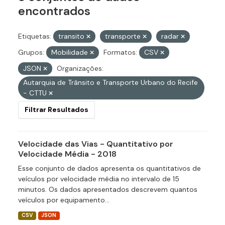
encontrados
Etiquetas:
transito
transporte
radar
Grupos:
Mobilidade
Formatos:
CSV
JSON
Organizações:
Autarquia de Trânsito e Transporte Urbano do Recife
- CTTU
Filtrar Resultados
Velocidade das Vias - Quantitativo por
Velocidade Média - 2018
Esse conjunto de dados apresenta os quantitativos de
veículos por velocidade média no intervalo de 15
minutos. Os dados apresentados descrevem quantos
veículos por equipamento...
CSV
JSON