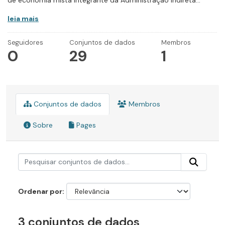
de economia mista integrante da Administração Indireta...
leia mais
Seguidores
Conjuntos de dados
Membros
0
29
1
Conjuntos de dados
Membros
Sobre
Pages
Ordenar por
3 conjuntos de dados