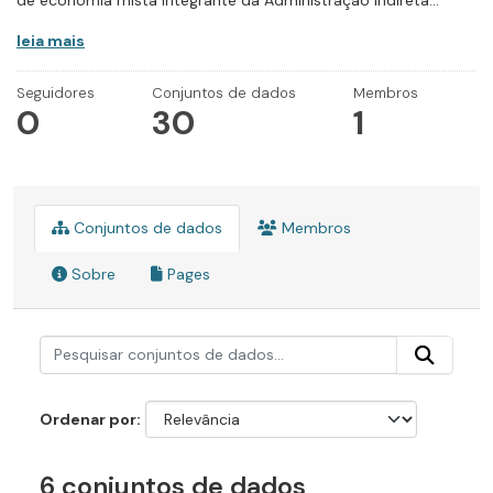
de economia mista integrante da Administração Indireta...
leia mais
Seguidores
Conjuntos de dados
Membros
0
30
1
Conjuntos de dados
Membros
Sobre
Pages
Ordenar por
6 conjuntos de dados