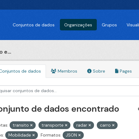
Conjuntos de dados
Organizações
Grupos
Visua
 e...
Conjuntos de dados
Membros
Sobre
Pages
conjunto de dados encontrado
etas:
transito
transporte
radar
carro
s:
Mobilidade
Formatos:
JSON