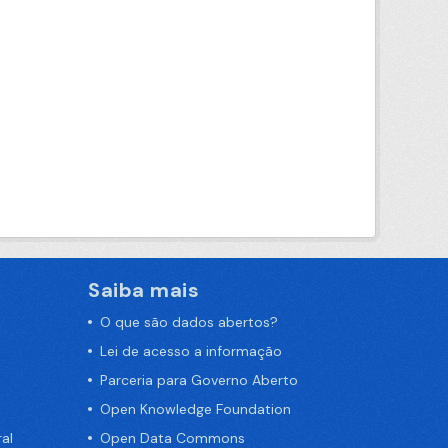
Saiba mais
O que são dados abertos?
Lei de acesso a informação
Parceria para Governo Aberto
Open Knowledge Foundation
al
Open Data Commons