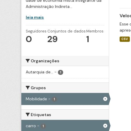
dade de economia mista integrante da
Administração Indireta...
Velo
leia mais
Esse 
apres
Seguidores
Conjuntos de dados
Membros
0
29
1
CSV
Organizações
Autarquia de...
-
1
Grupos
Mobilidade
-
1
Etiquetas
carro
-
1