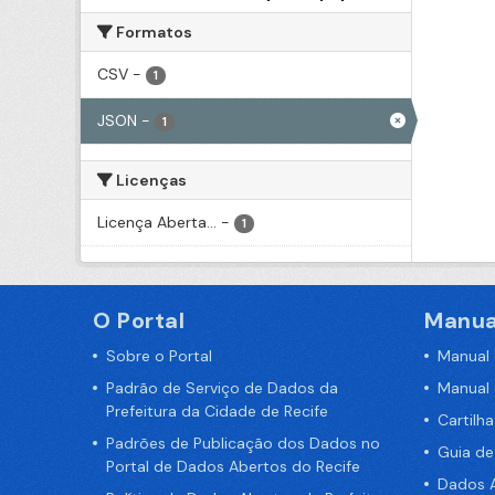
Formatos
CSV
-
1
JSON
-
1
Licenças
Licença Aberta...
-
1
O Portal
Manua
Sobre o Portal
Manual
Padrão de Serviço de Dados da
Manual
Prefeitura da Cidade de Recife
Cartilh
Padrões de Publicação dos Dados no
Guia d
Portal de Dados Abertos do Recife
Dados A