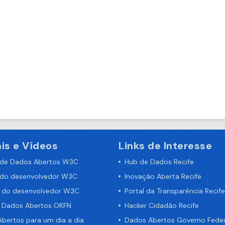
is e Vídeos
Links de Interesse
 de Dados Abertos W3C
Hub de Dados Recife
 do desenvolvedor W3C
Inovação Aberta Recife
a do desenvolvedor W3C
Portal da Transparência Recife
e Dados Abertos OKFN
Hacker Cidadão Recife
bertos para um dia a dia
Dados Abertos Governo Feder