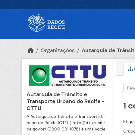
Ir para o conteúdo principal
Organizações
Autarquia de Trânsito
Autarquia de Trânsito e
Transporte Urbano do Recife -
1 
CTTU
A Autarquia de Trânsito e Transporte Ur
Etiqu
bano do Recife (CTTU) http://cttu.recife.
pe.gov.br/ (0800 081 1078) é uma socie
Grupo