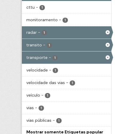
cttu
-
1
monitoramento
-
1
radar
-
1
transito
-
1
transporte
-
1
velocidade
-
1
velocidade das vias
-
1
veículo
-
1
vias
-
1
vias públicas
-
1
Mostrar somente Etiquetas popular