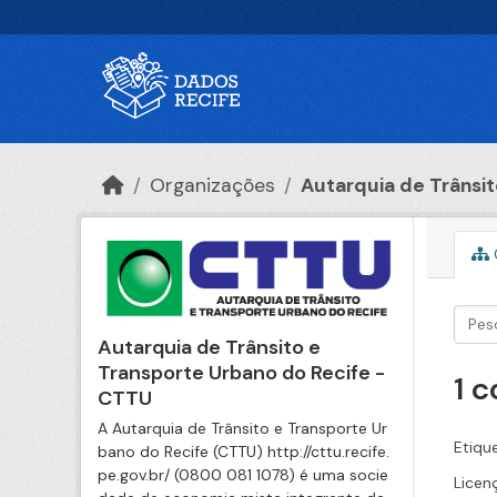
Ir para o conteúdo principal
Organizações
Autarquia de Trânsito
Autarquia de Trânsito e
Transporte Urbano do Recife -
1 
CTTU
A Autarquia de Trânsito e Transporte Ur
Etiqu
bano do Recife (CTTU) http://cttu.recife.
pe.gov.br/ (0800 081 1078) é uma socie
Licen