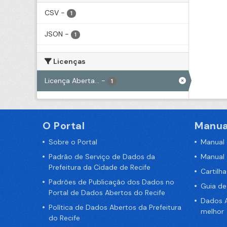
CSV
-
1
JSON
-
1
Licenças
Licença Aberta...
-
1
O Portal
Manua
Sobre o Portal
Manual
Padrão de Serviço de Dados da
Manual
Prefeitura da Cidade de Recife
Cartilh
Padrões de Publicação dos Dados no
Guia d
Portal de Dados Abertos do Recife
Dados A
Política de Dados Abertos da Prefeitura
melhor
do Recife