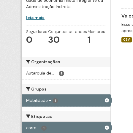
dade de economia mista integrante da
Administração Indireta...
Velo
leia mais
Esse 
apres
Seguidores
Conjuntos de dados
Membros
0
30
1
CSV
Organizações
Autarquia de...
-
1
Grupos
Mobilidade
-
1
Etiquetas
carro
-
1