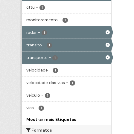
cttu
-
1
monitoramento
-
1
radar
-
1
transito
-
1
transporte
-
1
velocidade
-
1
velocidade das vias
-
1
veículo
-
1
vias
-
1
Mostrar mais Etiquetas
Formatos