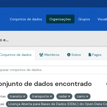
Conjuntos de dados
Organizações
Grupos
Visua
 e...
Conjuntos de dados
Membros
Sobre
Pages
conjunto de dados encontrado
etas:
transito
transporte
radar
carro
ças:
Licença Aberta para Bases de Dados (ODbL) do Open Data