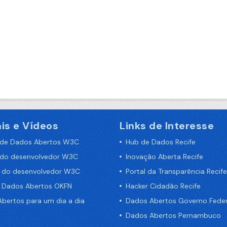
is e Vídeos
Links de Interesse
 de Dados Abertos W3C
Hub de Dados Recife
 do desenvolvedor W3C
Inovação Aberta Recife
a do desenvolvedor W3C
Portal da Transparência Recife
e Dados Abertos OKFN
Hacker Cidadão Recife
bertos para um dia a dia
Dados Abertos Governo Feder
Dados Abertos Pernambuco