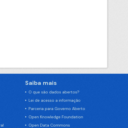
Saiba mais
O que são dados abertos?
Lei de acesso a informação
Parceria para Governo Aberto
Open Knowledge Foundation
al
Open Data Commons