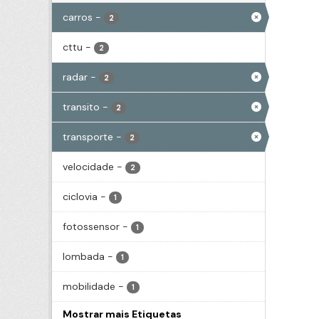
carros
-
2
cttu
-
2
radar
-
2
transito
-
2
transporte
-
2
velocidade
-
2
ciclovia
-
1
fotossensor
-
1
lombada
-
1
mobilidade
-
1
Mostrar mais Etiquetas