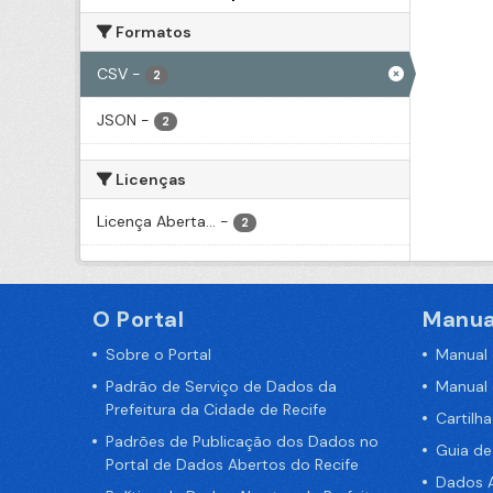
Formatos
CSV
-
2
JSON
-
2
Licenças
Licença Aberta...
-
2
O Portal
Manua
Sobre o Portal
Manual
Padrão de Serviço de Dados da
Manual
Prefeitura da Cidade de Recife
Cartilh
Padrões de Publicação dos Dados no
Guia d
Portal de Dados Abertos do Recife
Dados A