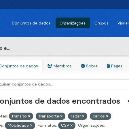
Conjuntos de dados
Organizações
Grupos
Visua
 e...
Conjuntos de dados
Membros
Sobre
Pages
conjuntos de dados encontrados
etas:
transito
transporte
radar
carros
s:
Mobilidade
Formatos:
CSV
Organizações: