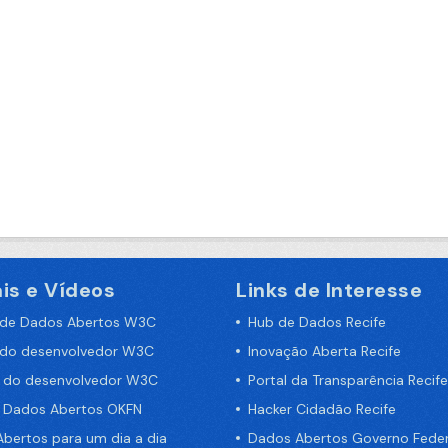
is e Vídeos
Links de Interesse
 de Dados Abertos W3C
Hub de Dados Recife
 do desenvolvedor W3C
Inovação Aberta Recife
a do desenvolvedor W3C
Portal da Transparência Recife
e Dados Abertos OKFN
Hacker Cidadão Recife
bertos para um dia a dia
Dados Abertos Governo Feder