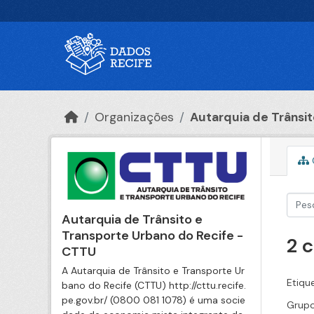
Ir para o conteúdo principal
Organizações
Autarquia de Trânsito
Autarquia de Trânsito e
Transporte Urbano do Recife -
2 
CTTU
A Autarquia de Trânsito e Transporte Ur
Etiqu
bano do Recife (CTTU) http://cttu.recife.
pe.gov.br/ (0800 081 1078) é uma socie
Grupo