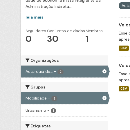
dade de economia mista integrante da
Auta
Administração Indireta...
leia mais
Velo
Seguidores
Conjuntos de dados
Membros
Esse 
0
30
1
apres
CSV
Organizações
Velo
Autarquia de...
-
2
Esse 
apres
Grupos
CSV
Mobilidade
-
2
Urbanismo
-
1
Etiquetas