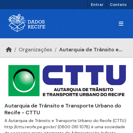
Ir para o conteúdo principal
Entrar
Contato
Organizações
Autarquia de Trânsito e...
Autarquia de Trânsito e Transporte Urbano do
Recife - CTTU
A Autarquia de Trânsito e Transporte Urbano do Recife (CTTU)
http://cttu.recife.pe.gov.br/ (0800 081 1078) é uma sociedade