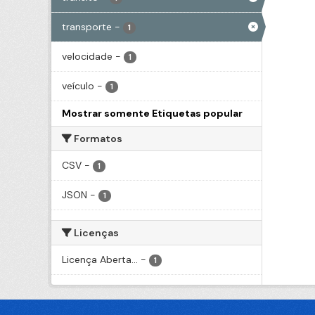
transporte
-
1
velocidade
-
1
veículo
-
1
Mostrar somente Etiquetas popular
Formatos
CSV
-
1
JSON
-
1
Licenças
Licença Aberta...
-
1