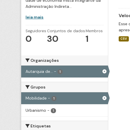
dade de economia mista integrante da
Administração Indireta...
Velo
leia mais
Esse 
apres
Seguidores
Conjuntos de dados
Membros
0
30
1
CSV
Organizações
Autarquia de...
-
1
Grupos
Mobilidade
-
1
Urbanismo
-
1
Etiquetas