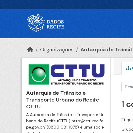
Ir para o conteúdo principal
Organizações
Autarquia de Trânsito
Autarquia de Trânsito e
Transporte Urbano do Recife -
1 
CTTU
A Autarquia de Trânsito e Transporte Ur
Etiqu
bano do Recife (CTTU) http://cttu.recife.
pe.gov.br/ (0800 081 1078) é uma socie
Grupo