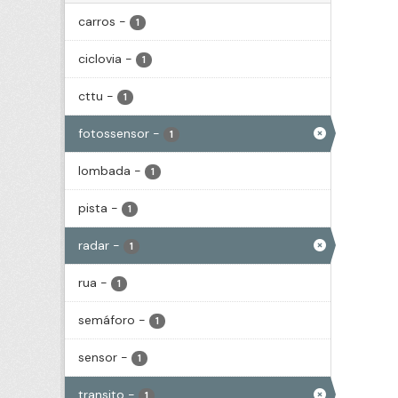
carros
-
1
ciclovia
-
1
cttu
-
1
fotossensor
-
1
lombada
-
1
pista
-
1
radar
-
1
rua
-
1
semáforo
-
1
sensor
-
1
transito
-
1