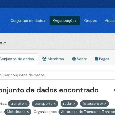
Conjuntos de dados
Organizações
Grupos
Visua
 e...
Conjuntos de dados
Membros
Sobre
Pages
conjunto de dados encontrado
etas:
transito
transporte
radar
fotossensor
s:
Mobilidade
Organizações:
Autarquia de Trânsito e Transp