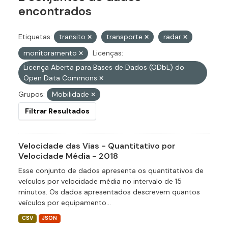
encontrados
Etiquetas:
transito
transporte
radar
monitoramento
Licenças:
Licença Aberta para Bases de Dados (ODbL) do
Open Data Commons
Grupos:
Mobilidade
Filtrar Resultados
Velocidade das Vias - Quantitativo por
Velocidade Média - 2018
Esse conjunto de dados apresenta os quantitativos de
veículos por velocidade média no intervalo de 15
minutos. Os dados apresentados descrevem quantos
veículos por equipamento...
CSV
JSON