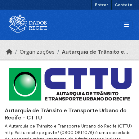
Ir para o conteúdo principal
Entrar
Contato
Organizações
Autarquia de Trânsito e...
Autarquia de Trânsito e Transporte Urbano do
Recife - CTTU
A Autarquia de Trânsito e Transporte Urbano do Recife (CTTU)
http://cttu.recife.pe.gov.br/ (0800 081 1078) é uma sociedade