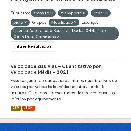
Etiquetas:
transito
transporte
radar
pista
Grupos:
Mobilidade
Licenças:
Licença Aberta para Bases de Dados (ODbL) do
Open Data Commons
Filtrar Resultados
Velocidade das Vias - Quantitativo por
Velocidade Média - 2021
Esse conjunto de dados apresenta os quantitativos de
veículos por velocidade média no intervalo de 15
minutos. Os dados apresentados descrevem quantos
veículos por equipamento...
CSV
JSON