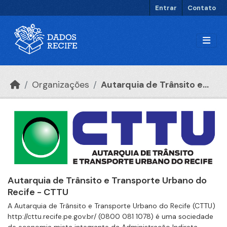
Ir para o conteúdo principal
Entrar
Contato
Organizações
Autarquia de Trânsito e...
Autarquia de Trânsito e Transporte Urbano do
Recife - CTTU
A Autarquia de Trânsito e Transporte Urbano do Recife (CTTU)
http://cttu.recife.pe.gov.br/ (0800 081 1078) é uma sociedade