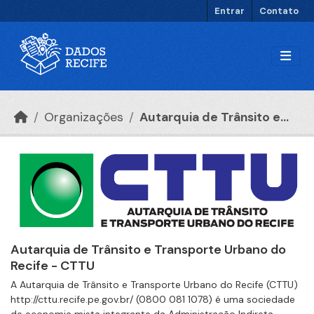
Ir para o conteúdo principal
Entrar
Contato
Organizações
Autarquia de Trânsito e...
Autarquia de Trânsito e Transporte Urbano do
Recife - CTTU
A Autarquia de Trânsito e Transporte Urbano do Recife (CTTU)
http://cttu.recife.pe.gov.br/ (0800 081 1078) é uma sociedade