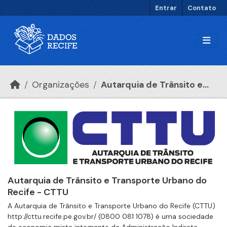
Ir para o conteúdo principal
Entrar
Contato
Organizações
Autarquia de Trânsito e...
Autarquia de Trânsito e Transporte Urbano do
Recife - CTTU
A Autarquia de Trânsito e Transporte Urbano do Recife (CTTU)
http://cttu.recife.pe.gov.br/ (0800 081 1078) é uma sociedade