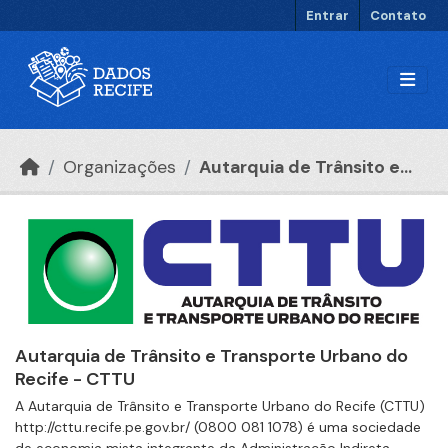
Ir para o conteúdo principal
Entrar
Contato
Organizações
Autarquia de Trânsito e...
Autarquia de Trânsito e Transporte Urbano do
Recife - CTTU
A Autarquia de Trânsito e Transporte Urbano do Recife (CTTU)
http://cttu.recife.pe.gov.br/ (0800 081 1078) é uma sociedade