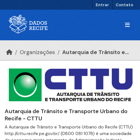
Ir para o conteúdo principal
Entrar
Contato
Organizações
Autarquia de Trânsito e...
Autarquia de Trânsito e Transporte Urbano do
Recife - CTTU
A Autarquia de Trânsito e Transporte Urbano do Recife (CTTU)
http://cttu.recife.pe.gov.br/ (0800 081 1078) é uma sociedade