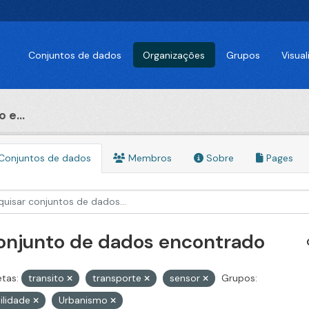
Conjuntos de dados
Organizações
Grupos
Visua
 e...
Conjuntos de dados
Membros
Sobre
Pages
conjunto de dados encontrado
etas:
transito
transporte
sensor
Grupos:
ilidade
Urbanismo