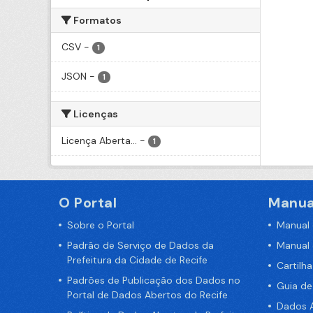
Formatos
CSV
-
1
JSON
-
1
Licenças
Licença Aberta...
-
1
O Portal
Manua
Sobre o Portal
Manual
Padrão de Serviço de Dados da
Manual
Prefeitura da Cidade de Recife
Cartilh
Padrões de Publicação dos Dados no
Guia d
Portal de Dados Abertos do Recife
Dados A