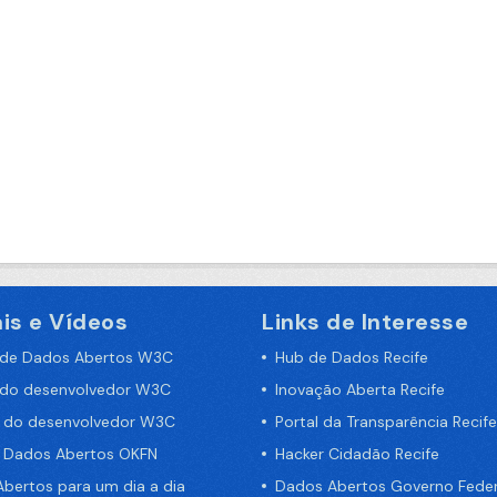
is e Vídeos
Links de Interesse
 de Dados Abertos W3C
Hub de Dados Recife
 do desenvolvedor W3C
Inovação Aberta Recife
a do desenvolvedor W3C
Portal da Transparência Recife
e Dados Abertos OKFN
Hacker Cidadão Recife
bertos para um dia a dia
Dados Abertos Governo Feder