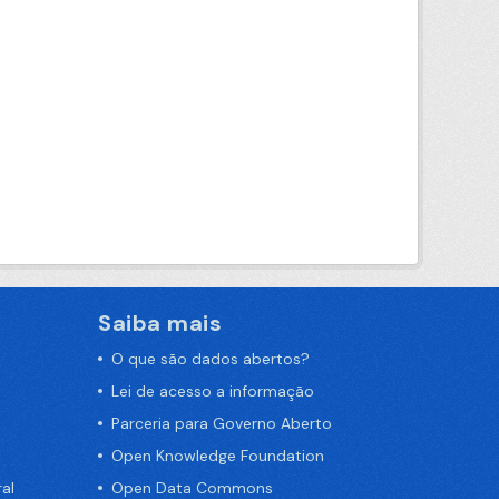
Saiba mais
O que são dados abertos?
Lei de acesso a informação
Parceria para Governo Aberto
Open Knowledge Foundation
al
Open Data Commons