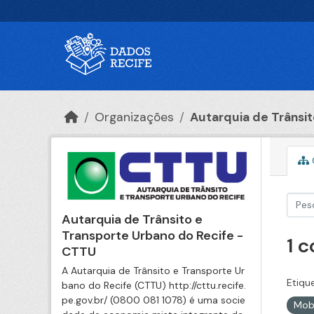
Ir para o conteúdo principal
Organizações
Autarquia de Trânsito
Autarquia de Trânsito e
Transporte Urbano do Recife -
1 
CTTU
A Autarquia de Trânsito e Transporte Ur
Etiqu
bano do Recife (CTTU) http://cttu.recife.
pe.gov.br/ (0800 081 1078) é uma socie
Mob