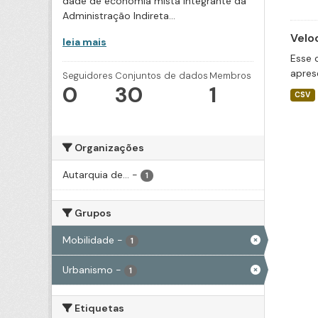
dade de economia mista integrante da
Administração Indireta...
Velo
leia mais
Esse 
apres
Seguidores
Conjuntos de dados
Membros
0
30
1
CSV
Organizações
Autarquia de...
-
1
Grupos
Mobilidade
-
1
Urbanismo
-
1
Etiquetas