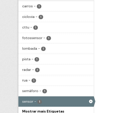
carros
-
1
ciclovia
-
1
cttu
-
1
fotossensor
-
1
lombada
-
1
pista
-
1
radar
-
1
rua
-
1
semáforo
-
1
sensor
-
1
Mostrar mais Etiquetas