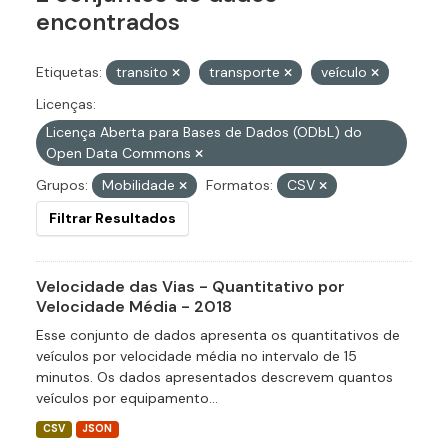
encontrados
Etiquetas:
transito
transporte
veículo
Licenças:
Licença Aberta para Bases de Dados (ODbL) do
Open Data Commons
Grupos:
Mobilidade
Formatos:
CSV
Filtrar Resultados
Velocidade das Vias - Quantitativo por
Velocidade Média - 2018
Esse conjunto de dados apresenta os quantitativos de
veículos por velocidade média no intervalo de 15
minutos. Os dados apresentados descrevem quantos
veículos por equipamento...
CSV
JSON