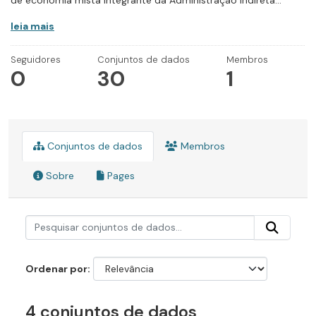
de economia mista integrante da Administração Indireta...
leia mais
Seguidores
Conjuntos de dados
Membros
0
30
1
Conjuntos de dados
Membros
Sobre
Pages
Ordenar por
4 conjuntos de dados