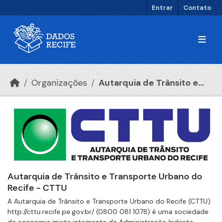
Ir para o conteúdo principal
Entrar
Contato
Organizações
Autarquia de Trânsito e...
Autarquia de Trânsito e Transporte Urbano do
Recife - CTTU
A Autarquia de Trânsito e Transporte Urbano do Recife (CTTU)
http://cttu.recife.pe.gov.br/ (0800 081 1078) é uma sociedade