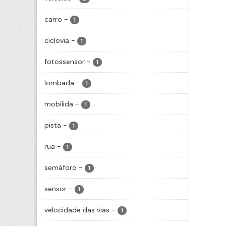
carro
-
1
ciclovia
-
1
fotossensor
-
1
lombada
-
1
mobilida
-
1
pista
-
1
rua
-
1
semáforo
-
1
sensor
-
1
velocidade das vias
-
1