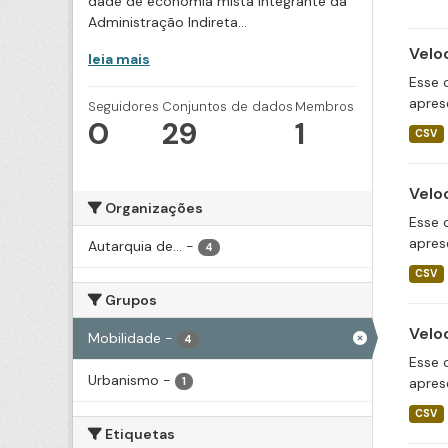
dade de economia mista integrante da
Administração Indireta...
Velo
leia mais
Esse 
apres
Seguidores
Conjuntos de dados
Membros
0
29
1
CSV
Velo
Organizações
Esse 
apres
Autarquia de...
-
4
CSV
Grupos
Velo
Mobilidade
-
4
Esse 
Urbanismo
-
apres
1
CSV
Etiquetas