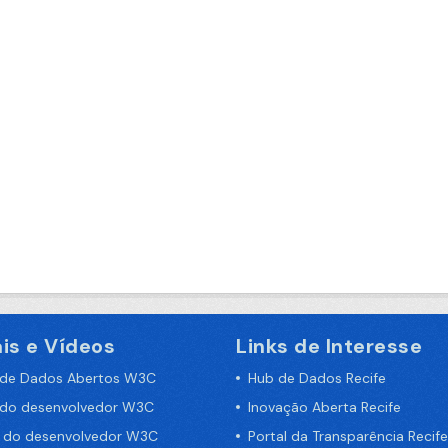
is e Vídeos
Links de Interesse
 de Dados Abertos W3C
Hub de Dados Recife
 do desenvolvedor W3C
Inovação Aberta Recife
a do desenvolvedor W3C
Portal da Transparência Recife