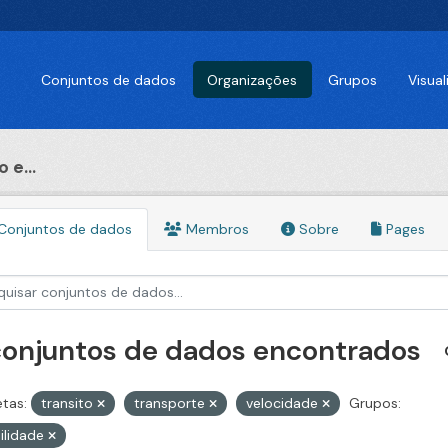
Conjuntos de dados
Organizações
Grupos
Visua
 e...
Conjuntos de dados
Membros
Sobre
Pages
conjuntos de dados encontrados
etas:
transito
transporte
velocidade
Grupos:
ilidade