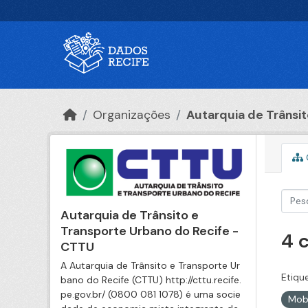
Ir para o conteúdo principal
Organizações
Autarquia de Trânsito
Autarquia de Trânsito e
Transporte Urbano do Recife -
4 
CTTU
A Autarquia de Trânsito e Transporte Ur
Etiqu
bano do Recife (CTTU) http://cttu.recife.
pe.gov.br/ (0800 081 1078) é uma socie
Mob