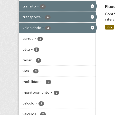
transito
-
Flux
4
Conté
transporte
-
4
inter
velocidade
-
CSV
4
carros
-
3
cttu
-
3
radar
-
3
vias
-
3
mobilidade
-
2
monitoramento
-
2
veículo
-
2
veículos
-
2