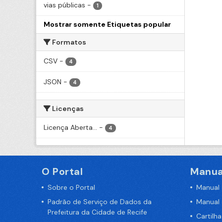
vias públicas
-
1
Mostrar somente Etiquetas popular
Formatos
CSV
-
4
JSON
-
4
Licenças
Licença Aberta...
-
4
O Portal
Manua
Sobre o Portal
Manual
Padrão de Serviço de Dados da
Manual
Prefeitura da Cidade de Recife
Cartilh