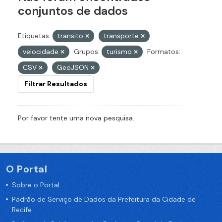
conjuntos de dados
Etiquetas:
transito
transporte
velocidade
Grupos:
turismo
Formatos:
CSV
GeoJSON
Filtrar Resultados
Por favor tente uma nova pesquisa.
O Portal
Sobre o Portal
Padrão de Serviço de Dados da Prefeitura da Cidade de
Recife