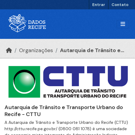
Ir para o conteúdo principal
Entrar
Contato
Organizações
Autarquia de Trânsito e...
Autarquia de Trânsito e Transporte Urbano do
Recife - CTTU
A Autarquia de Trânsito e Transporte Urbano do Recife (CTTU)
http://cttu.recife.pe.gov.br/ (0800 081 1078) é uma sociedade