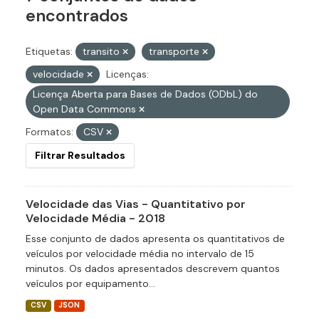
encontrados
Etiquetas:
transito
transporte
velocidade
Licenças:
Licença Aberta para Bases de Dados (ODbL) do
Open Data Commons
Formatos:
CSV
Filtrar Resultados
Velocidade das Vias - Quantitativo por
Velocidade Média - 2018
Esse conjunto de dados apresenta os quantitativos de
veículos por velocidade média no intervalo de 15
minutos. Os dados apresentados descrevem quantos
veículos por equipamento...
CSV
JSON