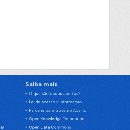
Saiba mais
O que são dados abertos?
Lei de acesso a informação
Parceria para Governo Aberto
Open Knowledge Foundation
al
Open Data Commons