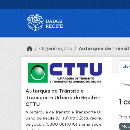
Ir para o conteúdo principal
Organizações
Autarquia de Trânsito
Autarquia de Trânsito e
Transporte Urbano do Recife -
1 
CTTU
A Autarquia de Trânsito e Transporte Ur
Etiqu
bano do Recife (CTTU) http://cttu.recife.
pe.gov.br/ (0800 081 1078) é uma socie
Mob