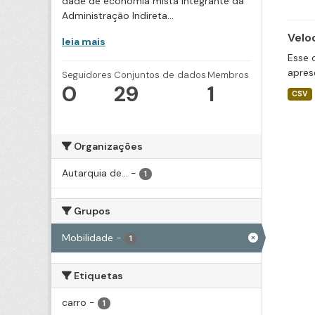
dade de economia mista integrante da
Administração Indireta...
Velo
leia mais
Esse 
apres
Seguidores
Conjuntos de dados
Membros
0
29
1
CSV
Organizações
Autarquia de...
-
1
Grupos
Mobilidade
-
1
Etiquetas
carro
-
1