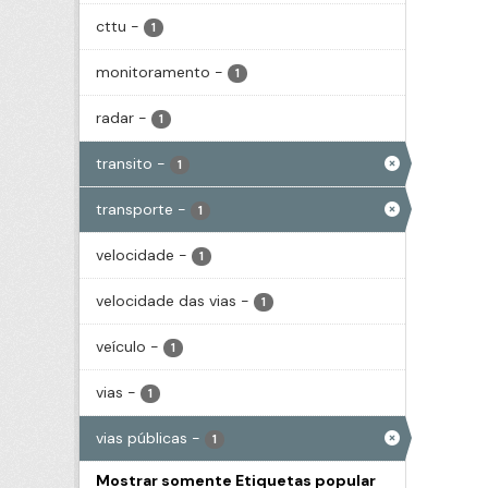
cttu
-
1
monitoramento
-
1
radar
-
1
transito
-
1
transporte
-
1
velocidade
-
1
velocidade das vias
-
1
veículo
-
1
vias
-
1
vias públicas
-
1
Mostrar somente Etiquetas popular