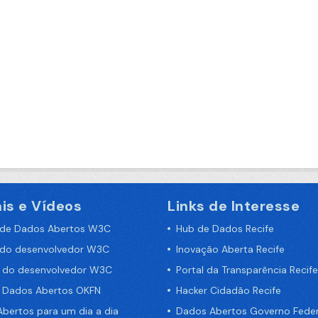
is e Vídeos
Links de Interesse
 de Dados Abertos W3C
Hub de Dados Recife
 do desenvolvedor W3C
Inovação Aberta Recife
a do desenvolvedor W3C
Portal da Transparência Recife
e Dados Abertos OKFN
Hacker Cidadão Recife
bertos para um dia a dia
Dados Abertos Governo Feder