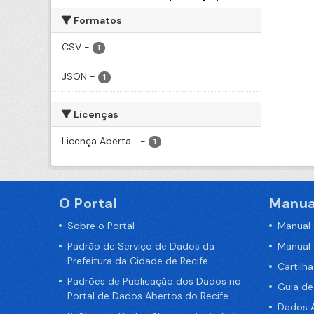
Formatos
CSV
-
1
JSON
-
1
Licenças
Licença Aberta...
-
1
O Portal
Manua
Sobre o Portal
Manual
Padrão de Serviço de Dados da
Manual
Prefeitura da Cidade de Recife
Cartilh
Padrões de Publicação dos Dados no
Guia d
Portal de Dados Abertos do Recife
Dados A