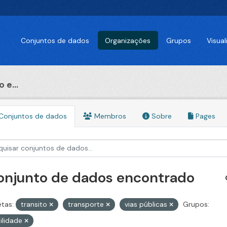
Conjuntos de dados
Organizações
Grupos
Visua
 e...
Conjuntos de dados
Membros
Sobre
Pages
conjunto de dados encontrado
etas:
transito
transporte
vias públicas
Grupos:
ilidade