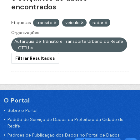
encontrados
Etiquetas:
transito
veículo
radar
Organizações:
Autarquia de Trânsito e Transporte Urbano do Recife
- CTTU
Filtrar Resultados
O Portal
Sobre o Portal
Padrão de Serviço de Dados da Prefeitura da Cidade de
Recife
Padrões de Publicação dos Dados no Portal de Dados