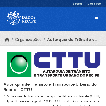
Ir para o conteúdo principal
Entrar
Contato
Organizações
Autarquia de Trânsito e...
Autarquia de Trânsito e Transporte Urbano do
Recife - CTTU
A Autarquia de Trânsito e Transporte Urbano do Recife (CTTU)
http://cttu.recife.pe.gov.br/ (0800 081 1078) é uma sociedade