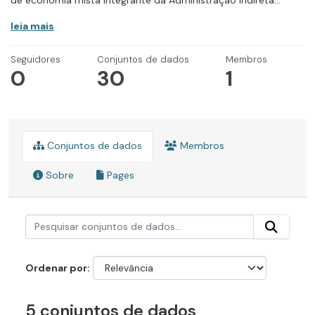
de economia mista integrante da Administração Indireta...
leia mais
Seguidores
Conjuntos de dados
Membros
0
30
1
Conjuntos de dados
Membros
Sobre
Pages
Ordenar por
5 conjuntos de dados