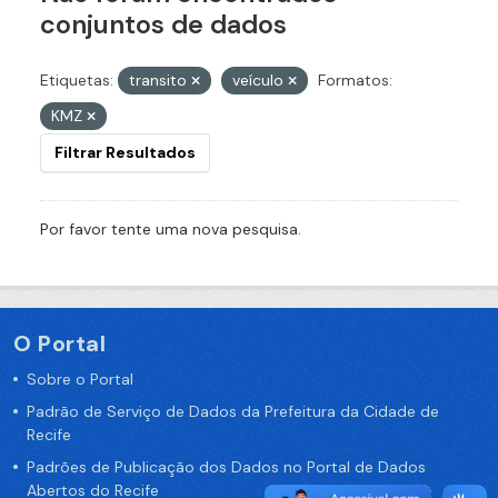
conjuntos de dados
Etiquetas:
transito
veículo
Formatos:
KMZ
Filtrar Resultados
Por favor tente uma nova pesquisa.
O Portal
Sobre o Portal
Padrão de Serviço de Dados da Prefeitura da Cidade de
Recife
Padrões de Publicação dos Dados no Portal de Dados
Abertos do Recife