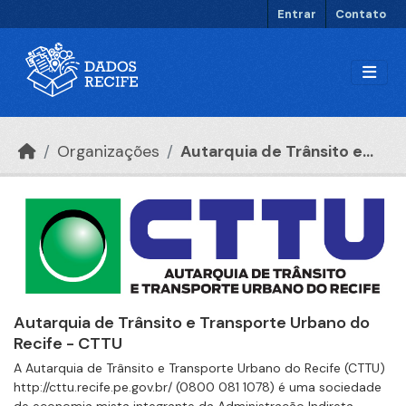
Ir para o conteúdo principal
Entrar
Contato
Organizações
Autarquia de Trânsito e...
Autarquia de Trânsito e Transporte Urbano do
Recife - CTTU
A Autarquia de Trânsito e Transporte Urbano do Recife (CTTU)
http://cttu.recife.pe.gov.br/ (0800 081 1078) é uma sociedade